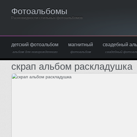
Фотоальбомы
Разновидности стильных фотоальбомов
детский фотоальбом
магнитный
свадебный ал
альбом для новорожденного
фотоальбом
свадебный фотоал
скрап альбом раскладушка