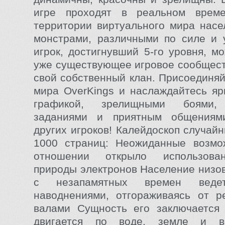
игре проходят в реальном врем
территории виртуального мира нас
монстрами, различными по силе и 
игрок, достигнувший 5-го уровня, м
уже существующее игровое сообщест
свой собственный клан. Присоединяй
мира OverKings и наслаждайтесь яр
графикой, зрелищными боями,
заданиями и приятным общениям
других игроков! Калейдоскоп случай
1000 страниц: Неожиданные возмо
отношении открыло использова
природы электронов Население низов
с незапамятных времен вед
наводнениями, отгораживаясь от р
валами Сущность его заключается 
двигается по воде, земле и во