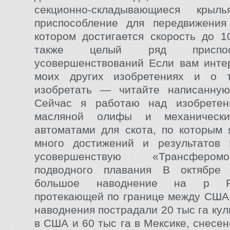
секционно-складывающиеся кры
приспособление для передвижения
котором достигается скорость до 1
также целый ряд приспо
усовершенствований Если вам инте
моих других изобретениях и о 
изобретать — читайте написанну
Сейчас я работаю над изобретен
масляной олифы и механически
автоматами для скота, по которым
много достижений и результатов 
усовершенствую «Трансферо
подводного плавания В октябре
большое наводнение на р Ри
протекающей по границе между США
наводнения пострадали 20 тыс га ку
в США и 60 тыс га в Мексике, снесе