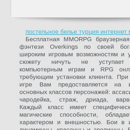
постельное белье турция интернет 
Бесплатная MMORPG браузерная
фэнтези Overkings по своей бог
широким игровым возможностям и у
сюжету ничуть не уступает 
компьютерным играм и RPG онла
требующим установки клиента. При
игре Вам предоставляется на 
основных классов персонажей: ассаси
чародейка, страж, дриада, варв
Каждый класс имеет специфичес
магические способности, облада
характером и внешностью. Бои в и
динамичны, красочны и зрелищны. 