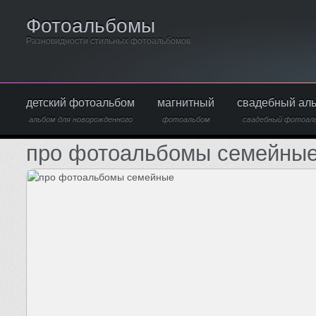
Фотоальбомы
Разновидности стильных фотоальбомов
детский фотоальбом
магнитный
свадебный ал
альбом для новорожденного
фотоальбом
свадебный фотоал
про фотоальбомы семейны