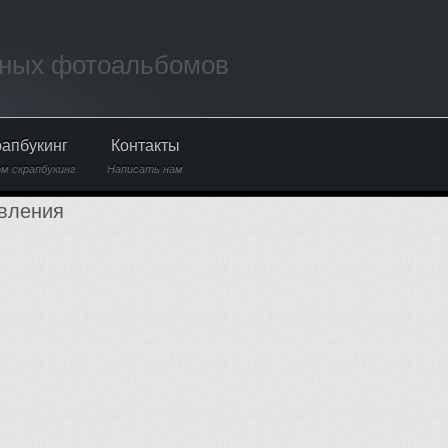
ьных фотоальбомов
рапбукинг
Контакты
м скрапбукинг
Написать нам
вления