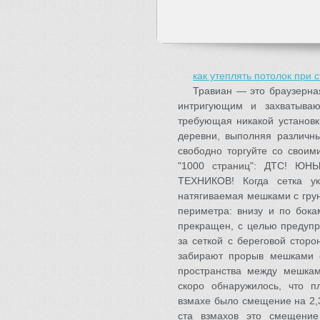
как утеплять потолок при 
Травиан — это браузерна
интригующим и захватыва
требующая никакой установк
деревни, выполняя различны
свободно торгуйте со своим
"1000 страниц": ДТС! 
ТЕХНИКОВ! Когда сетка ук
натягиваемая мешками с гру
периметра: внизу и по бока
прекращен, с целью предупр
за сеткой с береговой стор
забирают прорыв мешками с
пространства между мешкам
скоро обнаружилось, что 
взмахе было смещение на 2,
ста взмахов это смещени