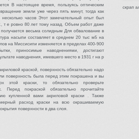
ется В настоящее время, пользуясь оптическим
скрап а
вращение земли уже через пять минут, тогда как
 несколько часов Этот замечательный опыт был
., т е ровно 80 лет тому назад. Объем работ даже
 получается весьма солидным Для обвалование в
атура насыпи составляет в среднем 20 тыс м5 на
лов на Миссисипи изменяется в пределах 400-900
тки, приносимые наводнениями, достигают
ультате наводнения, имевшего место в 1931 г на р
криловой краской, поверхность обязательно надо
сли поверхность была перед этим покрашена и вы
ерх этой краски, то обязательно проверьте
к. Перед покраской обязательно прочитайте
ию купленной вами акриловой краски . Также
имерный расход краски на всю окрашиваемую
окрытия поверхности в два слоя.