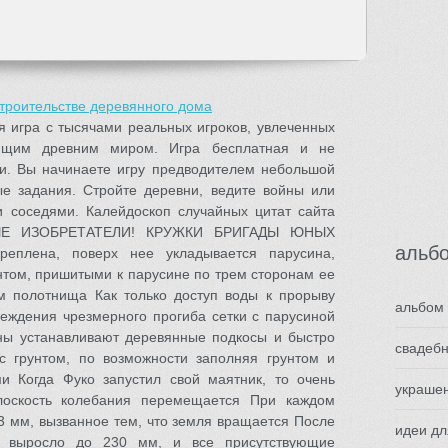
строительстве деревянного дома
я игра с тысячами реальных игроков, увлеченных
ющим древним миром. Игра бесплатная и не
и. Вы начинаете игру предводителем небольшой
е задания. Стройте деревни, ведите войны или
и соседями. Калейдоскоп случайных цитат сайта
ЮНЫЕ ИЗОБРЕТАТЕЛИ! КРУЖКИ БРИГАДЫ ЮНЫХ
альбо
реплена, поверх нее укладывается парусина,
нтом, пришитыми к парусине по трем сторонам ее
м полотнища Как только доступ воды к прорыву
альбом 
еждения чрезмерного прогиба сетки с парусиной
оны устанавливают деревянные подкосы и быстро
свадебн
 грунтом, по возможности заполняя грунтом и
и Когда Фуко запустил свой маятник, то очень
украшен
плоскость колебания перемещается При каждом
3 мм, вызванное тем, что земля вращается После
идеи д
е выросло до 230 мм, и все присутствующие