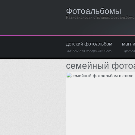
Фотоальбомы
Разновидности стильных фотоальбомо
детский фотоальбом
магн
альбом для новорожденного
фотоа
семейный фотоа