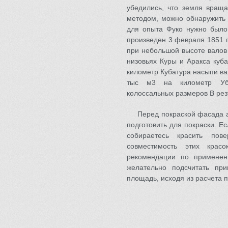
убедились, что земля враща
методом, можно обнаружить 
для опыта Фуко нужно было
произведен 3 февраля 1851 г
при небольшой высоте валов
низовьях Куры и Аракса куб
километр Кубатура насыпи ва
тыс м3 на километр Убы
колоссальных размеров В рез
Перед покраской фасада а
подготовить для покраски. Е
собираетесь красить пов
совместимость этих красо
рекомендации по применен
желательно подсчитать пр
площадь, исходя из расчета п