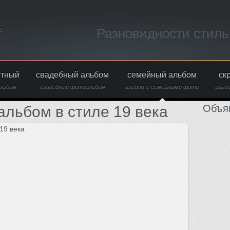
Разновидности стил
в
итный
свадебный альбом
семейный альбом
ск
льбом
свадебный фотоальбом
альбом с семейными фото
альбо
Объя
льбом в стиле 19 века