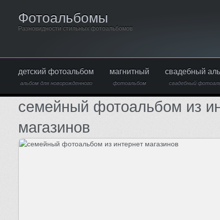
Фотоальбомы
Разновидности стильных фотоальбомов
детский фотоальбом
магнитный
свадебный ал
альбом для новорожденного
фотоальбом
свадебный фотоал
семейный фотоальбом из и
магазинов