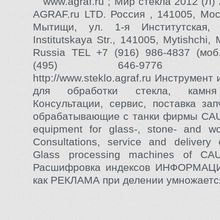
www.agraf.ru ; Мир стекла 2012 (
AGRAF.ru LTD. Россия , 141005, Моск
Мытищи, ул. 1-я Институтская,
Institutskaya Str., 141005, Mytishchi
Russia TEL +7 (916) 986-4837 (моб
(495) 646-9776 bevel
http://www.steklo.agraf.ru Инструмент
для обработки стекла, камн
Консультации, сервис, поставка зап
обрабатывающие с танки фирмы CAU.
equipment for glass-, stone- and w
Consultations, service and delivery 
Glass processing machines of CAU
Расшифровка индексов ИНФОРМАЦ
как РЕКЛАМА при делении умножается