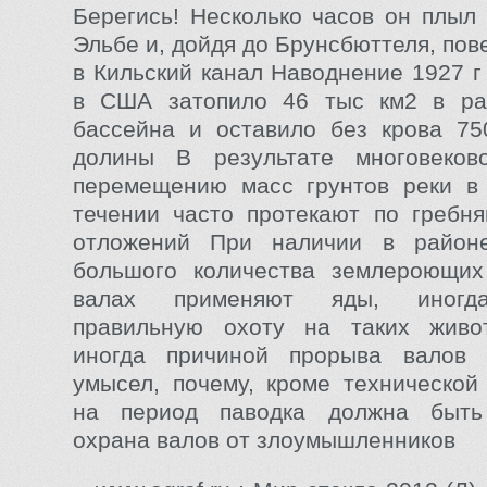
Берегись! Несколько часов он плыл
Эльбе и, дойдя до Брунсбюттеля, пов
в Кильский канал Наводнение 1927 г
в США затопило 46 тыс км2 в ра
бассейна и оставило без крова 75
долины В результате многовеко
перемещению масс грунтов реки в
течении часто протекают по гребн
отложений При наличии в район
большого количества землероющих
валах применяют яды, иногда
правильную охоту на таких живо
иногда причиной прорыва валов 
умысел, почему, кроме технической
на период паводка должна быть
охрана валов от злоумышленников