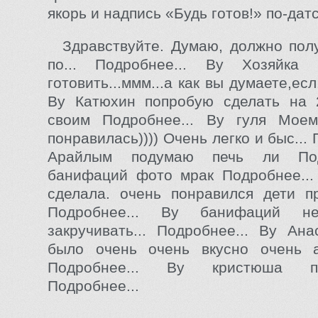
якорь и надпись «Будь готов!» по-дат
Здравствуйте. Думаю, должно полу
по... Подробнее... By Хозяйка
готовить...ммм...а как вы думаете,есл
By Катюхин попробую сделать на 
своим Подробнее... By гуля Мое
понравилась)))) Очень легко и быс... 
Арайлым подумаю печь ли Под
банифаций фото мрак Подробнее...
сделала. очень понравился дети пр
Подробнее... By банифаций н
закручивать... Подробнее... By Ан
было очень очень вкусно очень ап
Подробнее... By кристюша п
Подробнее...