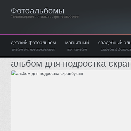
Фотоальбомы
Разновидности стильных фотоальбомов
детский фотоальбом
магнитный
свадебный ал
альбом для новорожденного
фотоальбом
свадебный фотоал
альбом для подростка скра