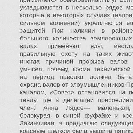
укладываются в несколько рядов м
которые в некоторых случаях (напри
сильном волнении) укрепляются е
защитой При наличии в районе
большого количества землероющих
валах применяют яды, иногда
правильную охоту на таких живо
иногда причиной прорыва валов 
умысел, почему, кроме технической
на период паводка должна быть
охрана валов от злоумышленников П
каналом, «Совет» остановился на п
тенау, где к делегации присоедин
член: Анна Лядсе— маленькая, 
белокурая, в синей фуфайке и кре
Заканчивая, я предлагаю следующе
красным шелком была вышита пятико