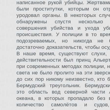
написанное рукой убийцы. Жертвами
были проститутки, которым он от
уродовал органы. В некоторых слу
обнаружены спустя несколько
совершения убийства и ухода у
происшествия. У полиции в то вре
подозреваемых, но никогда не 
достаточно доказательств, чтобы осу
В наше время, существуют слухи, 
действительности был принц Альер
при современных методах полиции, н
света не было пролито на эти зверс
до сих пор никому неизвестно, кто 
Бермудский треугольник. Бермудск
это область вод северной части А
океана, в которых пропадало без 
количество самолётов и судо