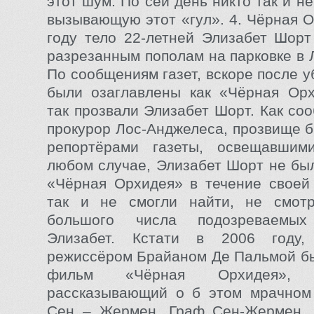
этот шум. По сей день никто так и не
вызывающую этот «гул». 4. Чёрная О
году тело 22-летней Элизабет Шор
разрезанным пополам на парковке в 
По сообщениям газет, вскоре после у
были озаглавлены как «Чёрная Орх
так прозвали Элизабет Шорт. Как со
прокурор Лос-Анджелеса, прозвище 
репортёрами газеты, освещавшим
любом случае, Элизабет Шорт не был
«Чёрная Орхидея» в течение своей
так и не смогли найти, не смот
большого числа подозреваемы
Элизабет. Кстати в 2006 году,
режиссёром Брайаном Де Пальмой б
фильм «Чёрная Орхидея»,
рассказывающий о б этом мрачном 
Сен – Жермен. Граф Сен-Жермен, 