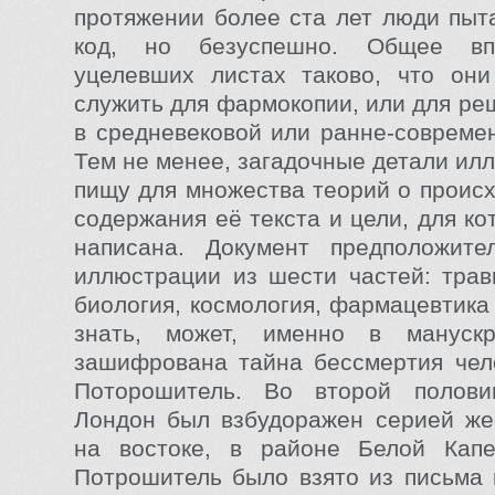
протяжении более ста лет люди пыт
код, но безуспешно. Общее вп
уцелевших листах таково, что он
служить для фармокопии, или для ре
в средневековой или ранне-совреме
Тем не менее, загадочные детали ил
пищу для множества теорий о происх
содержания её текста и цели, для к
написана. Документ предположите
иллюстрации из шести частей: трав
биология, космология, фармацевтика
знать, может, именно в мануск
зашифрована тайна бессмертия чел
Поторошитель. Во второй полов
Лондон был взбудоражен серией же
на востоке, в районе Белой Кап
Потрошитель было взято из письма в